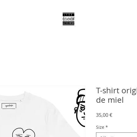
T-shirt ori
de miel
Prix
35,00 €
Size
*