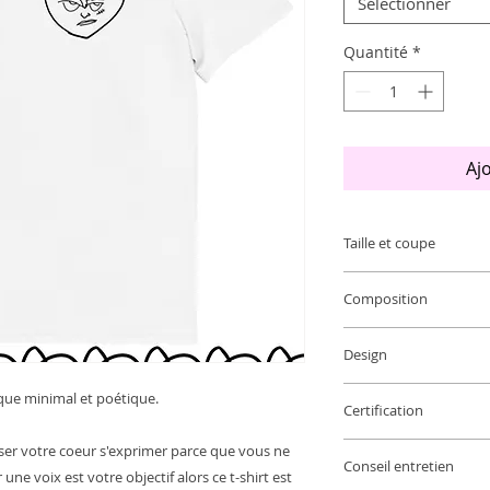
Sélectionner
Quantité
*
Aj
Taille et coupe
Composition
*Taille de S à 2XL
*Coupe unisexe et d
* Manches ajustées
Design
* 100 % coton biolog
* Côte 1 x 1 au col
* Poids du tissu : 1
* Surpiqûre double 
hique minimal et poétique.
* Traçabilité:* Tric
Certification
*Impression DTG
manches et du bas
* Teinture-Banglad
* Impression poitri
* Encolure en tissu 
sser votre coeur s'exprimer parce que vous ne 
* Production-Bangl
*Etiquette intérieur
Conseil entretien
* Le tissu de ce pro
* Contient 0 % de p
 une voix est votre objectif alors ce t-shirt est 