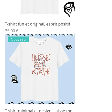
T-shirt fun et original, esprit positif
Prix
35,00 €
Nouveau
T-shirt minimal et design, Laisse-moi